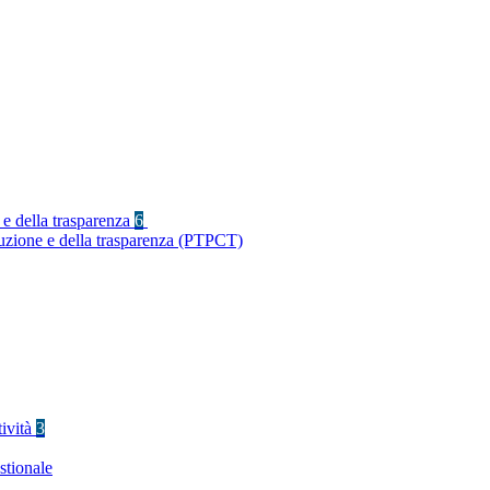
 e della trasparenza
6
ruzione e della trasparenza (PTPCT)
tività
3
stionale