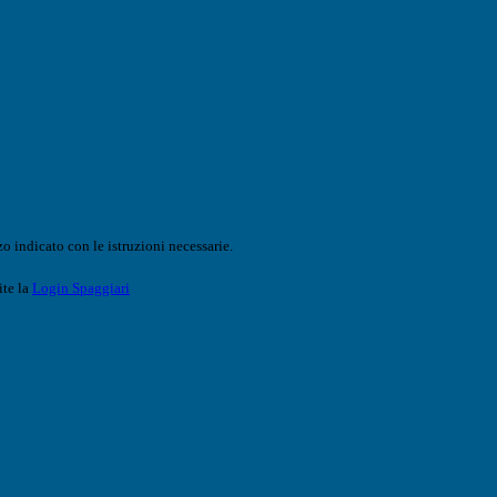
o indicato con le istruzioni necessarie.
ite la
Login Spaggiari