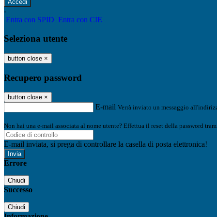
-
Entra con SPID
Entra con CIE
Seleziona utente
button close
×
Recupero password
button close
×
E-mail
Verrà inviato un messaggio all'indirizz
Non hai una e-mail associata al nome utente? Effettua il reset della password tram
E-mail inviata, si prega di controllare la casella di posta elettronica!
Errore
Chiudi
Successo
Chiudi
Informazione