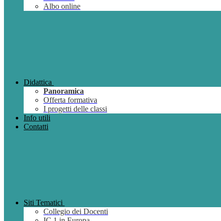
Albo online
Didattica
Panoramica
Offerta formativa
I progetti delle classi
Info utili
Contatti
Siti Tematici
Collegio dei Docenti
IC 1 in Europa