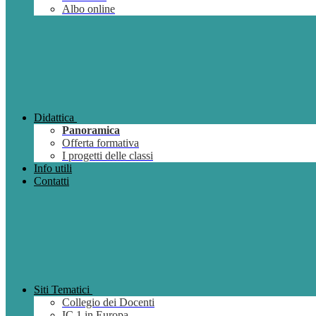
Albo online
Didattica
Panoramica
Offerta formativa
I progetti delle classi
Info utili
Contatti
Siti Tematici
Collegio dei Docenti
IC 1 in Europa