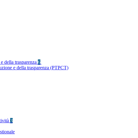
 e della trasparenza
6
ruzione e della trasparenza (PTPCT)
tività
3
stionale