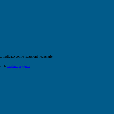
o indicato con le istruzioni necessarie.
ite la
Login Spaggiari