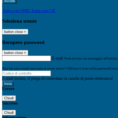
-
Entra con SPID
Entra con CIE
Seleziona utente
button close
×
Recupero password
button close
×
E-mail
Verrà inviato un messaggio all'indirizz
Non hai una e-mail associata al nome utente? Effettua il reset della password tram
E-mail inviata, si prega di controllare la casella di posta elettronica!
Errore
Chiudi
Successo
Chiudi
Informazione