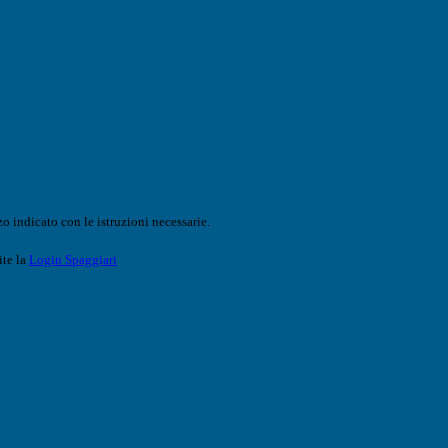
o indicato con le istruzioni necessarie.
ite la
Login Spaggiari