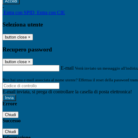
-
Entra con SPID
Entra con CIE
Seleziona utente
button close
×
Recupero password
button close
×
E-mail
Verrà inviato un messaggio all'indirizz
Non hai una e-mail associata al nome utente? Effettua il reset della password tram
E-mail inviata, si prega di controllare la casella di posta elettronica!
Errore
Chiudi
Successo
Chiudi
Informazione