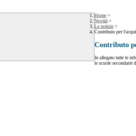
Home
>
Novità
>
Le notizie
>
Contributo per l'acquis
Contributo per
In allegato tutte le in
le scuole secondarie d