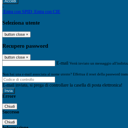
-
Entra con SPID
Entra con CIE
Seleziona utente
button close
×
Recupero password
button close
×
E-mail
Verrà inviato un messaggio all'indirizz
Non hai una e-mail associata al nome utente? Effettua il reset della password tram
E-mail inviata, si prega di controllare la casella di posta elettronica!
Errore
Chiudi
Successo
Chiudi
Informazione