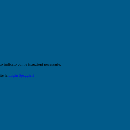
o indicato con le istruzioni necessarie.
ite la
Login Spaggiari