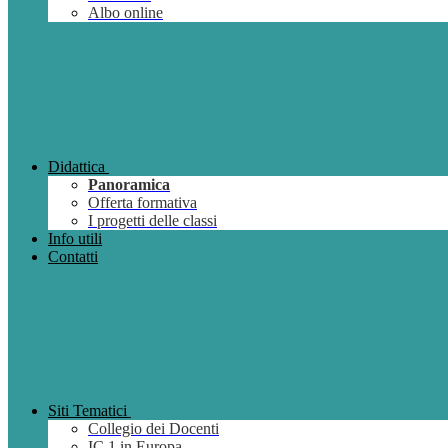
Albo online
Didattica
Panoramica
Offerta formativa
I progetti delle classi
Info utili
Contatti
Siti Tematici
Collegio dei Docenti
IC 1 in Europa