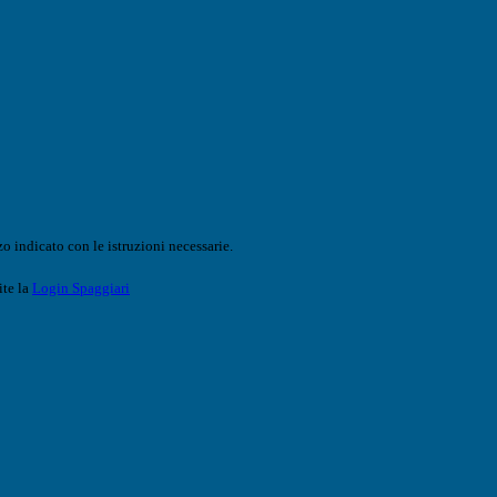
o indicato con le istruzioni necessarie.
ite la
Login Spaggiari