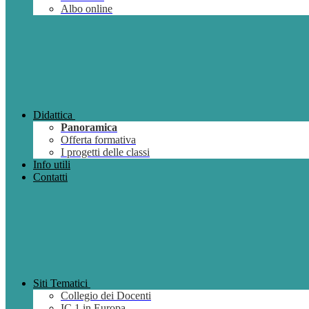
Albo online
Didattica
Panoramica
Offerta formativa
I progetti delle classi
Info utili
Contatti
Siti Tematici
Collegio dei Docenti
IC 1 in Europa