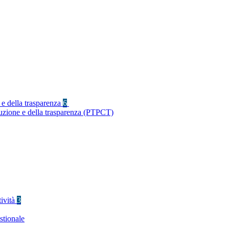
 e della trasparenza
6
ruzione e della trasparenza (PTPCT)
tività
3
stionale