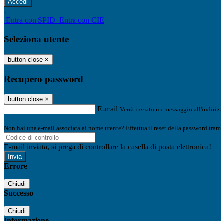
-
Entra con SPID
Entra con CIE
Seleziona utente
button close
×
Recupero password
button close
×
E-mail
Verrà inviato un messaggio all'indirizz
Non hai una e-mail associata al nome utente? Effettua il reset della password tram
E-mail inviata, si prega di controllare la casella di posta elettronica!
Errore
Chiudi
Successo
Chiudi
Informazione