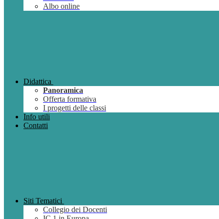
Albo online
Didattica
Panoramica
Offerta formativa
I progetti delle classi
Info utili
Contatti
Siti Tematici
Collegio dei Docenti
IC 1 in Europa