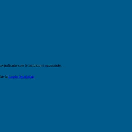
o indicato con le istruzioni necessarie.
ite la
Login Spaggiari