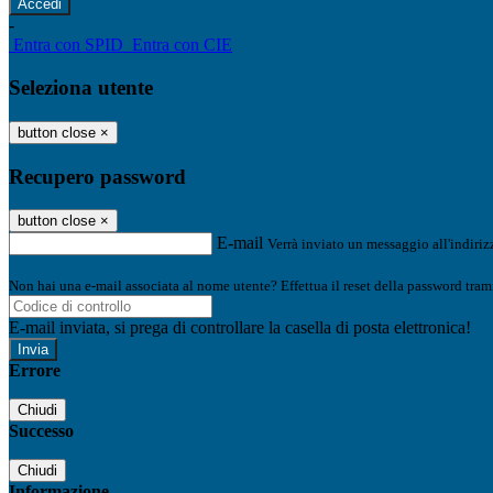
-
Entra con SPID
Entra con CIE
Seleziona utente
button close
×
Recupero password
button close
×
E-mail
Verrà inviato un messaggio all'indirizz
Non hai una e-mail associata al nome utente? Effettua il reset della password tram
E-mail inviata, si prega di controllare la casella di posta elettronica!
Errore
Chiudi
Successo
Chiudi
Informazione