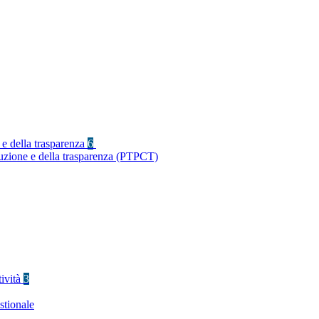
 e della trasparenza
6
ruzione e della trasparenza (PTPCT)
tività
3
stionale