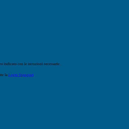
o indicato con le istruzioni necessarie.
ite la
Login Spaggiari