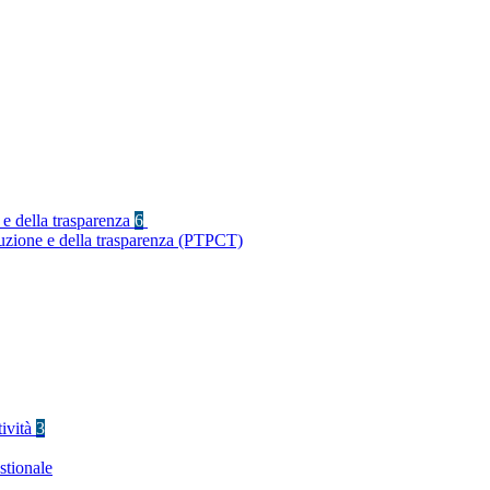
 e della trasparenza
6
ruzione e della trasparenza (PTPCT)
tività
3
stionale