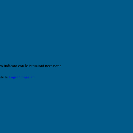
o indicato con le istruzioni necessarie.
ite la
Login Spaggiari