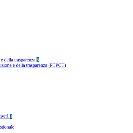
 e della trasparenza
6
ruzione e della trasparenza (PTPCT)
tività
3
stionale