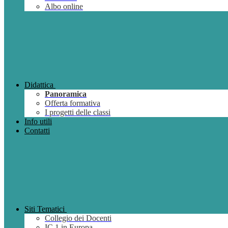
Albo online
Didattica
Panoramica
Offerta formativa
I progetti delle classi
Info utili
Contatti
Siti Tematici
Collegio dei Docenti
IC 1 in Europa