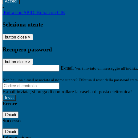
-
Entra con SPID
Entra con CIE
Seleziona utente
button close
×
Recupero password
button close
×
E-mail
Verrà inviato un messaggio all'indirizz
Non hai una e-mail associata al nome utente? Effettua il reset della password tram
E-mail inviata, si prega di controllare la casella di posta elettronica!
Errore
Chiudi
Successo
Chiudi
Informazione