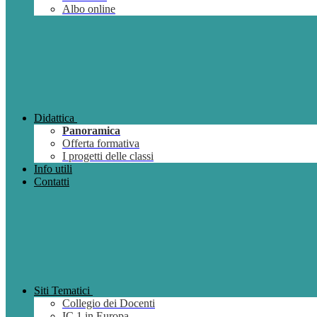
Albo online
Didattica
Panoramica
Offerta formativa
I progetti delle classi
Info utili
Contatti
Siti Tematici
Collegio dei Docenti
IC 1 in Europa