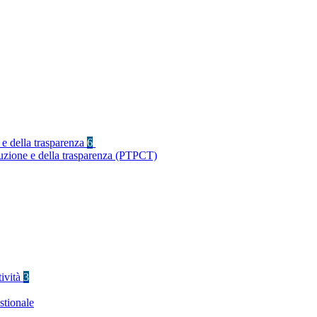
 e della trasparenza
6
ruzione e della trasparenza (PTPCT)
tività
3
stionale