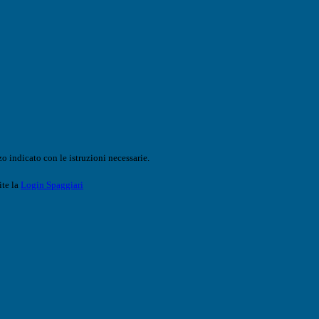
o indicato con le istruzioni necessarie.
ite la
Login Spaggiari