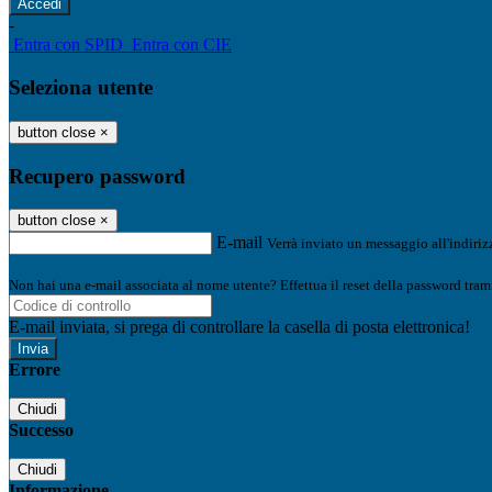
-
Entra con SPID
Entra con CIE
Seleziona utente
button close
×
Recupero password
button close
×
E-mail
Verrà inviato un messaggio all'indirizz
Non hai una e-mail associata al nome utente? Effettua il reset della password tram
E-mail inviata, si prega di controllare la casella di posta elettronica!
Errore
Chiudi
Successo
Chiudi
Informazione