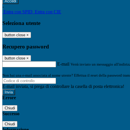
-
Entra con SPID
Entra con CIE
Seleziona utente
button close
×
Recupero password
button close
×
E-mail
Verrà inviato un messaggio all'indirizz
Non hai una e-mail associata al nome utente? Effettua il reset della password tram
E-mail inviata, si prega di controllare la casella di posta elettronica!
Errore
Chiudi
Successo
Chiudi
Informazione