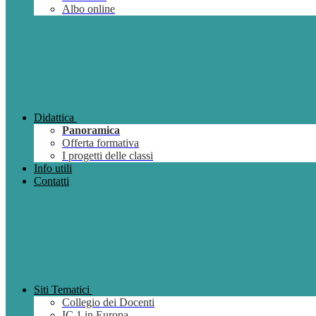
Albo online
Didattica
Panoramica
Offerta formativa
I progetti delle classi
Info utili
Contatti
Siti Tematici
Collegio dei Docenti
IC 1 in Europa