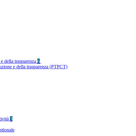
 e della trasparenza
6
ruzione e della trasparenza (PTPCT)
tività
3
stionale