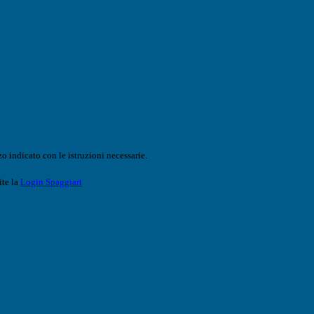
o indicato con le istruzioni necessarie.
ite la
Login Spaggiari