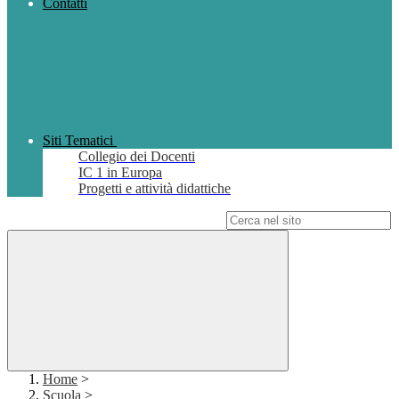
Contatti
Siti Tematici
Collegio dei Docenti
IC 1 in Europa
Progetti e attività didattiche
Campo di ricerca per le pagine del sito
Home
>
Scuola
>