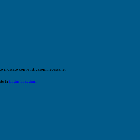
o indicato con le istruzioni necessarie.
ite la
Login Spaggiari