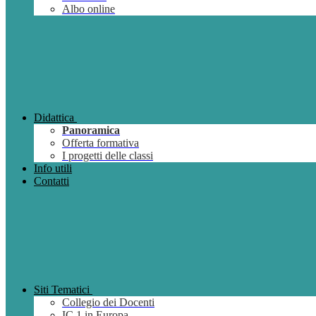
Albo online
Didattica
Panoramica
Offerta formativa
I progetti delle classi
Info utili
Contatti
Siti Tematici
Collegio dei Docenti
IC 1 in Europa