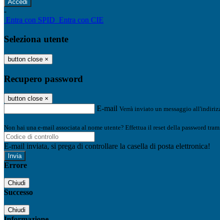
-
Entra con SPID
Entra con CIE
Seleziona utente
button close
×
Recupero password
button close
×
E-mail
Verrà inviato un messaggio all'indirizz
Non hai una e-mail associata al nome utente? Effettua il reset della password tram
E-mail inviata, si prega di controllare la casella di posta elettronica!
Errore
Chiudi
Successo
Chiudi
Informazione