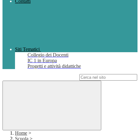
Contatti
Siti Tematici
Collegio dei Docenti
IC 1 in Europa
Progetti e attività didattiche
Campo di ricerca per le pagine del sito
Home
>
Scuola
>