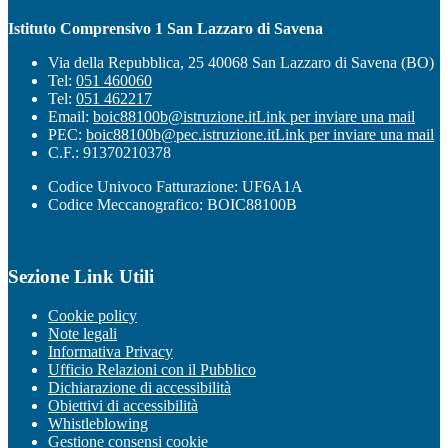
Istituto Comprensivo 1 San Lazzaro di Savena
Via della Repubblica, 25 40068 San Lazzaro di Savena (BO)
Tel:
051 460060
Tel:
051 462217
Email:
boic88100b@istruzione.it
Link per inviare una mail
PEC:
boic88100b@pec.istruzione.it
Link per inviare una mail
C.F.: 91370210378
Codice Univoco Fatturazione: UF6A1A
Codice Meccanografico: BOIC88100B
Sezione Link Utili
Cookie policy
Note legali
Informativa Privacy
Ufficio Relazioni con il Pubblico
Dichiarazione di accessibilità
Obiettivi di accessibilità
Whistleblowing
Gestione consensi cookie