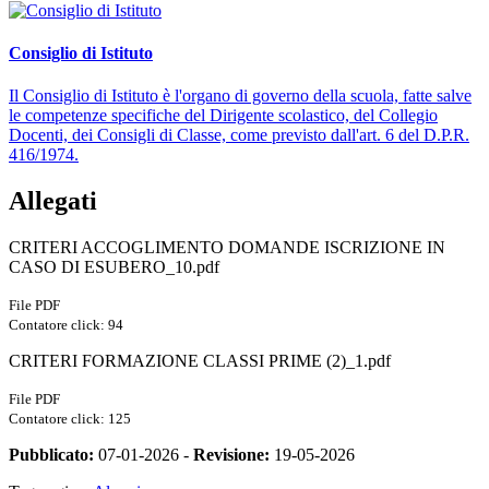
Consiglio di Istituto
Il Consiglio di Istituto è l'organo di governo della scuola, fatte salve
le competenze specifiche del Dirigente scolastico, del Collegio
Docenti, dei Consigli di Classe, come previsto dall'art. 6 del D.P.R.
416/1974.
Allegati
CRITERI ACCOGLIMENTO DOMANDE ISCRIZIONE IN
CASO DI ESUBERO_10.pdf
File PDF
Contatore click: 94
CRITERI FORMAZIONE CLASSI PRIME (2)_1.pdf
File PDF
Contatore click: 125
Pubblicato:
07-01-2026 -
Revisione:
19-05-2026