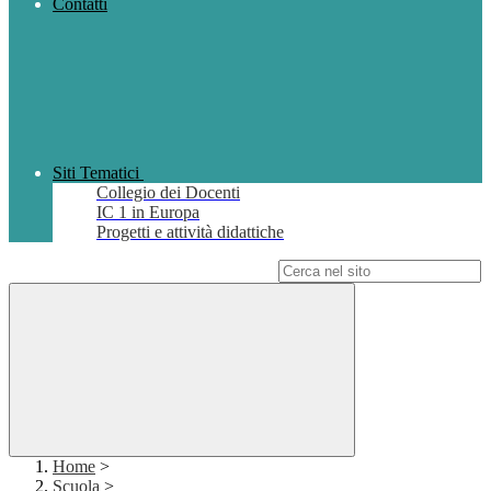
Contatti
Siti Tematici
Collegio dei Docenti
IC 1 in Europa
Progetti e attività didattiche
Campo di ricerca per le pagine del sito
Home
>
Scuola
>