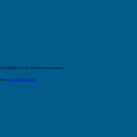
o indicato con le istruzioni necessarie.
ite la
Login Spaggiari