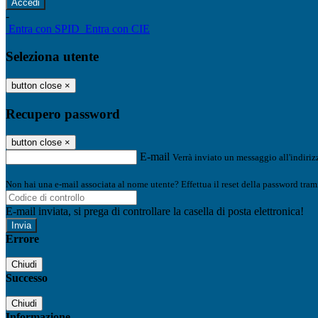
-
Entra con SPID
Entra con CIE
Seleziona utente
button close
×
Recupero password
button close
×
E-mail
Verrà inviato un messaggio all'indirizz
Non hai una e-mail associata al nome utente? Effettua il reset della password tram
E-mail inviata, si prega di controllare la casella di posta elettronica!
Errore
Chiudi
Successo
Chiudi
Informazione