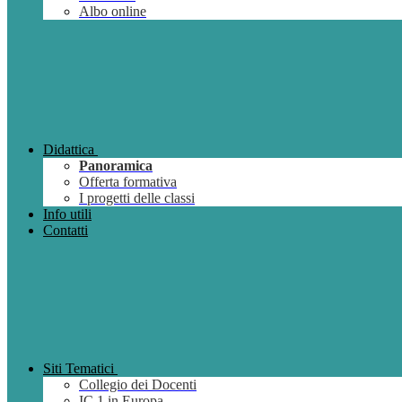
Albo online
Didattica
Panoramica
Offerta formativa
I progetti delle classi
Info utili
Contatti
Siti Tematici
Collegio dei Docenti
IC 1 in Europa