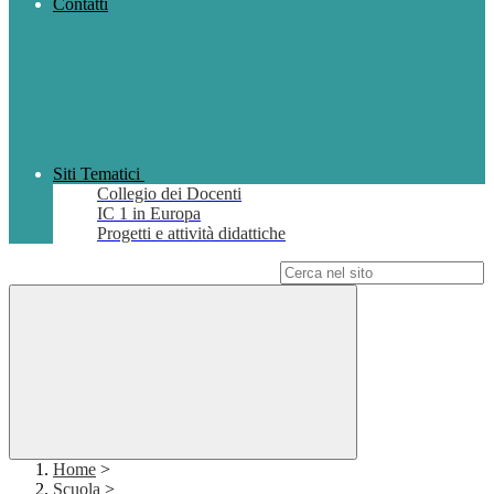
Contatti
Siti Tematici
Collegio dei Docenti
IC 1 in Europa
Progetti e attività didattiche
Campo di ricerca per le pagine del sito
Home
>
Scuola
>