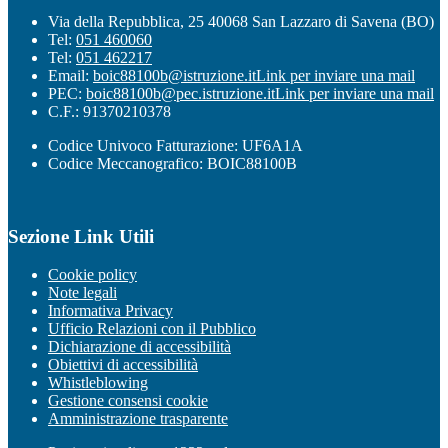
Via della Repubblica, 25 40068 San Lazzaro di Savena (BO)
Tel:
051 460060
Tel:
051 462217
Email:
boic88100b@istruzione.it
Link per inviare una mail
PEC:
boic88100b@pec.istruzione.it
Link per inviare una mail
C.F.: 91370210378
Codice Univoco Fatturazione: UF6A1A
Codice Meccanografico: BOIC88100B
Sezione Link Utili
Cookie policy
Note legali
Informativa Privacy
Ufficio Relazioni con il Pubblico
Dichiarazione di accessibilità
Obiettivi di accessibilità
Whistleblowing
Gestione consensi cookie
Amministrazione trasparente