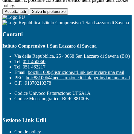
disabilitati. È possibile consultare l'elenco nella pagina della cookie
policy.
Accetta tutti
Salva le preferenze
Istituto Comprensivo 1 San Lazzaro di Savena
Contatti
Istituto Comprensivo 1 San Lazzaro di Savena
Via della Repubblica, 25 40068 San Lazzaro di Savena (BO)
Tel:
051 460060
Tel:
051 462217
Email:
boic88100b@istruzione.it
Link per inviare una mail
PEC:
boic88100b@pec.istruzione.it
Link per inviare una mail
C.F.: 91370210378
Codice Univoco Fatturazione: UF6A1A
Codice Meccanografico: BOIC88100B
Sezione Link Utili
Cookie policy