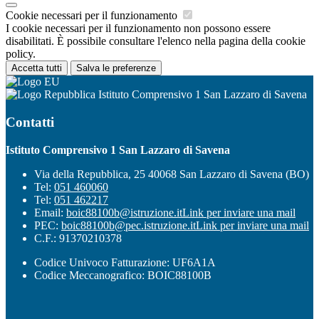
Cookie necessari per il funzionamento
I cookie necessari per il funzionamento non possono essere
disabilitati. È possibile consultare l'elenco nella pagina della cookie
policy.
Accetta tutti
Salva le preferenze
Istituto Comprensivo 1 San Lazzaro di Savena
Contatti
Istituto Comprensivo 1 San Lazzaro di Savena
Via della Repubblica, 25 40068 San Lazzaro di Savena (BO)
Tel:
051 460060
Tel:
051 462217
Email:
boic88100b@istruzione.it
Link per inviare una mail
PEC:
boic88100b@pec.istruzione.it
Link per inviare una mail
C.F.: 91370210378
Codice Univoco Fatturazione: UF6A1A
Codice Meccanografico: BOIC88100B