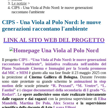
Le notizie
>
CIPS - Una Viola al Polo Nord: le nuove generazioni
raccontano l'ambiente
CIPS - Una Viola al Polo Nord: le nuove
generazioni raccontano l'ambiente
LINK AL SITO WEB DEL PROGETTO
Il progetto
CIPS - “Una Viola al Polo Nord: le nuove generazioni
raccontano l’ambiente”, iniziativa realizzata nell'ambito del
Piano Nazionale Cinema e Immagini per la Scuola promosso
dal MiC e MIM
è giunto alla sua fase finale il 23 maggio 2025 con
la proiezione al
Cinema Galliera di Bologna.
Durante l'evento
sono state proiettate su grande schermo le
animazioni in stop
motion
delle
scuole primarie
“R. Pezzani”, “M. Ventre”, “L.
Fantini”
e i
cinque documentari
della secondaria di I grado “
G
.
Rodari
”.
Le
opere audiovisive sono state realizzate interamente
dalle ragazze e dai ragazzi
con la preziosa supervisione di
Elisa
Mandelli, Martina De Polo, Alex Scorza
e la supervisione
scientifica della docente di Arte
Luana Filippi
.