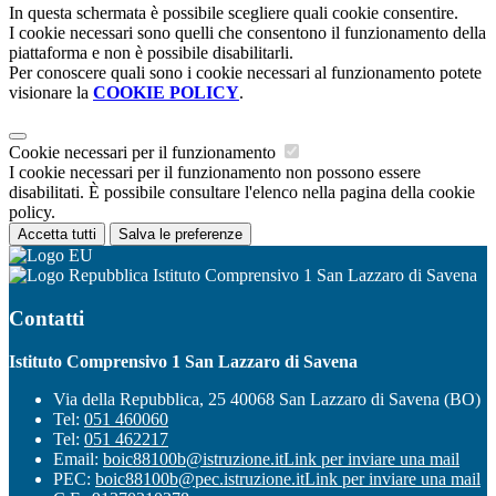
In questa schermata è possibile scegliere quali cookie consentire.
I cookie necessari sono quelli che consentono il funzionamento della
piattaforma e non è possibile disabilitarli.
Per conoscere quali sono i cookie necessari al funzionamento potete
visionare la
COOKIE POLICY
.
Cookie necessari per il funzionamento
I cookie necessari per il funzionamento non possono essere
disabilitati. È possibile consultare l'elenco nella pagina della cookie
policy.
Accetta tutti
Salva le preferenze
Istituto Comprensivo 1 San Lazzaro di Savena
Contatti
Istituto Comprensivo 1 San Lazzaro di Savena
Via della Repubblica, 25 40068 San Lazzaro di Savena (BO)
Tel:
051 460060
Tel:
051 462217
Email:
boic88100b@istruzione.it
Link per inviare una mail
PEC:
boic88100b@pec.istruzione.it
Link per inviare una mail