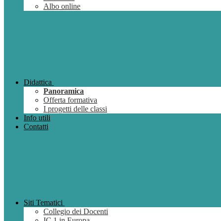
Albo online
Didattica
Panoramica
Offerta formativa
I progetti delle classi
Info utili
Contatti
Siti Tematici
Collegio dei Docenti
IC 1 in Europa