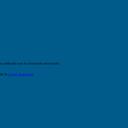
o indicato con le istruzioni necessarie.
ite la
Login Spaggiari