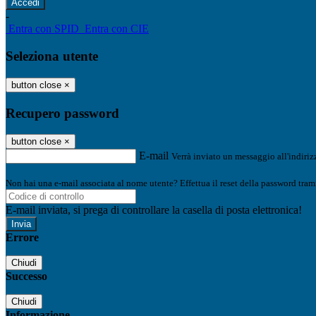
-
Entra con SPID
Entra con CIE
Seleziona utente
button close
×
Recupero password
button close
×
E-mail
Verrà inviato un messaggio all'indirizz
Non hai una e-mail associata al nome utente? Effettua il reset della password tram
E-mail inviata, si prega di controllare la casella di posta elettronica!
Errore
Chiudi
Successo
Chiudi
Informazione