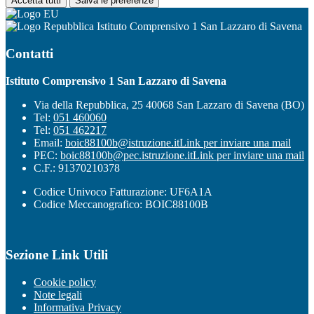
Accetta tutti
Salva le preferenze
Istituto Comprensivo 1 San Lazzaro di Savena
Contatti
Istituto Comprensivo 1 San Lazzaro di Savena
Via della Repubblica, 25 40068 San Lazzaro di Savena (BO)
Tel:
051 460060
Tel:
051 462217
Email:
boic88100b@istruzione.it
Link per inviare una mail
PEC:
boic88100b@pec.istruzione.it
Link per inviare una mail
C.F.: 91370210378
Codice Univoco Fatturazione: UF6A1A
Codice Meccanografico: BOIC88100B
Sezione Link Utili
Cookie policy
Note legali
Informativa Privacy