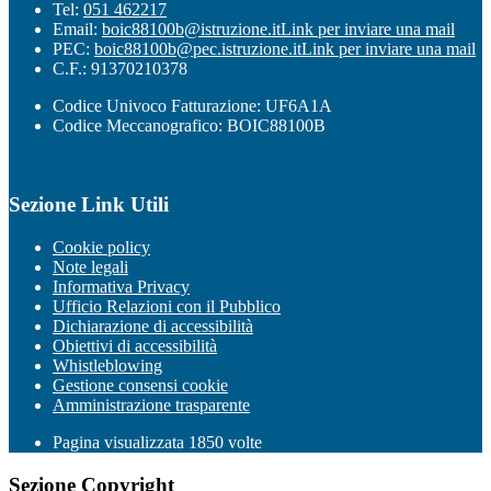
Tel:
051 462217
Email:
boic88100b@istruzione.it
Link per inviare una mail
PEC:
boic88100b@pec.istruzione.it
Link per inviare una mail
C.F.: 91370210378
Codice Univoco Fatturazione: UF6A1A
Codice Meccanografico: BOIC88100B
Sezione Link Utili
Cookie policy
Note legali
Informativa Privacy
Ufficio Relazioni con il Pubblico
Dichiarazione di accessibilità
Obiettivi di accessibilità
Whistleblowing
Gestione consensi cookie
Amministrazione trasparente
Pagina visualizzata
1850
volte
Sezione Copyright