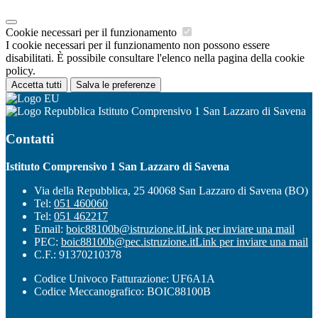
Cookie necessari per il funzionamento
I cookie necessari per il funzionamento non possono essere
disabilitati. È possibile consultare l'elenco nella pagina della cookie
policy.
Accetta tutti
Salva le preferenze
Istituto Comprensivo 1 San Lazzaro di Savena
Contatti
Istituto Comprensivo 1 San Lazzaro di Savena
Via della Repubblica, 25 40068 San Lazzaro di Savena (BO)
Tel:
051 460060
Tel:
051 462217
Email:
boic88100b@istruzione.it
Link per inviare una mail
PEC:
boic88100b@pec.istruzione.it
Link per inviare una mail
C.F.: 91370210378
Codice Univoco Fatturazione: UF6A1A
Codice Meccanografico: BOIC88100B