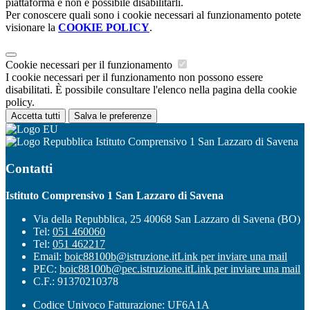
piattaforma e non è possibile disabilitarli.
Per conoscere quali sono i cookie necessari al funzionamento potete
visionare la
COOKIE POLICY
.
Cookie necessari per il funzionamento
I cookie necessari per il funzionamento non possono essere
disabilitati. È possibile consultare l'elenco nella pagina della cookie
policy.
Accetta tutti
Salva le preferenze
Istituto Comprensivo 1 San Lazzaro di Savena
Contatti
Istituto Comprensivo 1 San Lazzaro di Savena
Via della Repubblica, 25 40068 San Lazzaro di Savena (BO)
Tel:
051 460060
Tel:
051 462217
Email:
boic88100b@istruzione.it
Link per inviare una mail
PEC:
boic88100b@pec.istruzione.it
Link per inviare una mail
C.F.: 91370210378
Codice Univoco Fatturazione: UF6A1A