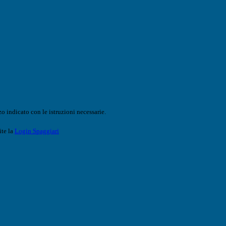
o indicato con le istruzioni necessarie.
ite la
Login Spaggiari