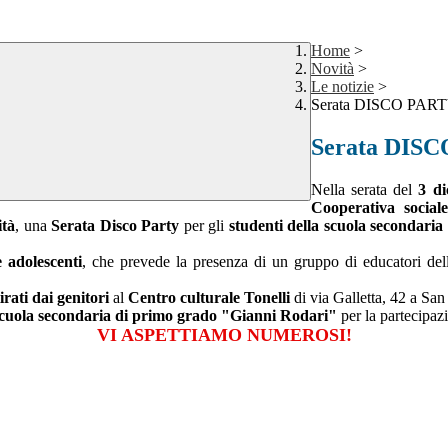
Home
>
Novità
>
Le notizie
>
Serata DISCO PART
Serata DISC
Nella serata del
3 d
Cooperativa social
ità
, una
Serata Disco Party
per gli
studenti della scuola secondaria
e adolescenti
, che prevede la presenza di un gruppo di educatori della
rati dai genitori
al
Centro culturale Tonelli
di via Galletta, 42 a Sa
cuola secondaria di primo grado "Gianni Rodari"
per la partecipazi
VI ASPETTIAMO NUMEROSI!