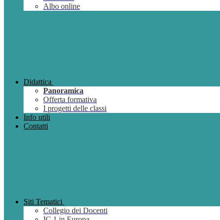
Albo online
Didattica
Panoramica
Offerta formativa
I progetti delle classi
Info utili
Contatti
Siti Tematici
Collegio dei Docenti
IC 1 in Europa