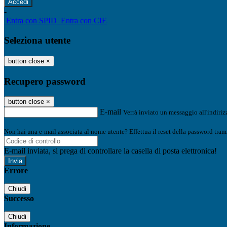
-
Entra con SPID
Entra con CIE
Seleziona utente
button close
×
Recupero password
button close
×
E-mail
Verrà inviato un messaggio all'indirizz
Non hai una e-mail associata al nome utente? Effettua il reset della password tram
E-mail inviata, si prega di controllare la casella di posta elettronica!
Errore
Chiudi
Successo
Chiudi
Informazione