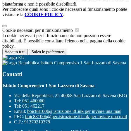
piattaforma e non è possibile disabilitarli.
Per conoscere quali sono i cookie necessari al funzionamento potete
visionare la
COOKIE POLICY
.
Cookie necessari per il funzionamento
I cookie necessari per il funzionamento non possono essere
disabilitati. È possibile consultare l'elenco nella pagina della cookie
policy.
Accetta tutti
Salva le preferenze
Istituto Comprensivo 1 San Lazzaro di Savena
Contatti
Istituto Comprensivo 1 San Lazzaro di Savena
Via della Repubblica, 25 40068 San Lazzaro di Savena (BO)
Tel:
051 460060
Tel:
051 462217
Email:
boic88100b@istruzione.it
Link per inviare una mail
PEC:
boic88100b@pec.istruzione.it
Link per inviare una mail
C.F.: 91370210378