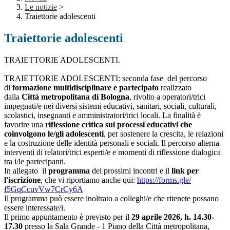
Le notizie
>
Traiettorie adolescenti
Traiettorie adolescenti
TRAIETTORIE ADOLESCENTI.
TRAIETTORIE ADOLESCENTI: seconda fase del percorso
di
formazione multidisciplinare e partecipato
realizzato
dalla
Città metropolitana di Bologna
, rivolto a operatori/trici
impegnati/e nei diversi sistemi educativi, sanitari, sociali, culturali,
scolastici, insegnanti e amministratori/trici locali.
La finalità è
favorire una
riflessione critica sui processi educativi che
coinvolgono le/gli adolescenti
, per sostenere la crescita, le relazioni
e la costruzione delle identità personali e sociali. Il percorso alterna
interventi di relatori/trici esperti/e e momenti di riflessione dialogica
tra i/le partecipanti.
In allegato il
programma
dei prossimi incontri e il
link per
l'iscrizione
, che vi riportiamo anche qui:
https://forms.gle/
f5GqCcuvVw7CrCy6A
Il programma può essere inoltrato a colleghi/e che ritenete possano
essere interessate/i.
Il primo appuntamento è previsto per il
29 aprile 2026, h. 14.30-
17.30
presso la Sala Grande - 1 Piano della Città metropolitana,