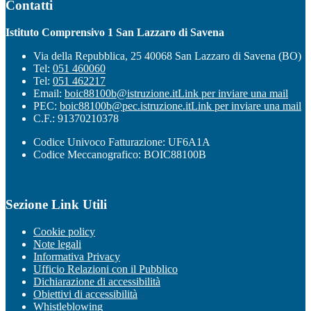
Contatti
Istituto Comprensivo 1 San Lazzaro di Savena
Via della Repubblica, 25 40068 San Lazzaro di Savena (BO)
Tel:
051 460060
Tel:
051 462217
Email:
boic88100b@istruzione.it
Link per inviare una mail
PEC:
boic88100b@pec.istruzione.it
Link per inviare una mail
C.F.: 91370210378
Codice Univoco Fatturazione: UF6A1A
Codice Meccanografico: BOIC88100B
Sezione Link Utili
Cookie policy
Note legali
Informativa Privacy
Ufficio Relazioni con il Pubblico
Dichiarazione di accessibilità
Obiettivi di accessibilità
Whistleblowing