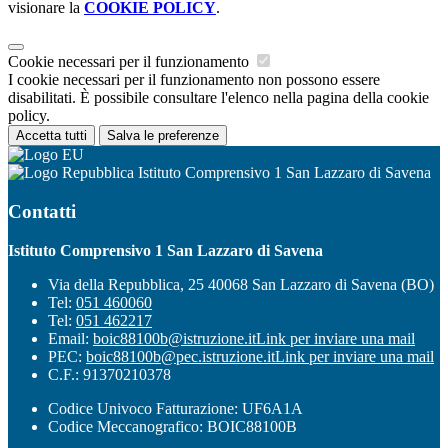
visionare la
COOKIE POLICY
.
Cookie necessari per il funzionamento
I cookie necessari per il funzionamento non possono essere
disabilitati. È possibile consultare l'elenco nella pagina della cookie
policy.
Accetta tutti
Salva le preferenze
Istituto Comprensivo 1 San Lazzaro di Savena
Contatti
Istituto Comprensivo 1 San Lazzaro di Savena
Via della Repubblica, 25 40068 San Lazzaro di Savena (BO)
Tel:
051 460060
Tel:
051 462217
Email:
boic88100b@istruzione.it
Link per inviare una mail
PEC:
boic88100b@pec.istruzione.it
Link per inviare una mail
C.F.: 91370210378
Codice Univoco Fatturazione: UF6A1A
Codice Meccanografico: BOIC88100B