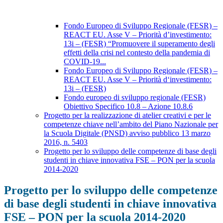
Fondo Europeo di Sviluppo Regionale (FESR) –
REACT EU. Asse V – Priorità d’investimento:
13i – (FESR) “Promuovere il superamento degli
effetti della crisi nel contesto della pandemia di
COVID-19...
Fondo Europeo di Sviluppo Regionale (FESR) –
REACT EU. Asse V – Priorità d‘investimento:
13i – (FESR)
Fondo europeo di sviluppo regionale (FESR)
Obiettivo Specifico 10.8 – Azione 10.8.6
Progetto per la realizzazione di atelier creativi e per le
competenze chiave nell’ambito del Piano Nazionale per
la Scuola Digitale (PNSD) avviso pubblico 13 marzo
2016, n. 5403
Progetto per lo sviluppo delle competenze di base degli
studenti in chiave innovativa FSE – PON per la scuola
2014-2020
Progetto per lo sviluppo delle competenze
di base degli studenti in chiave innovativa
FSE – PON per la scuola 2014-2020