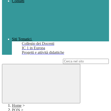
Contatti
Siti Tematici
Collegio dei Docenti
IC 1 in Europa
Progetti e attività didattiche
Campo di ricerca per le pagine del sito
Home
>
PON
>