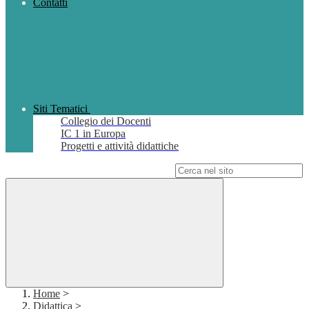
Contatti
Siti Tematici
Collegio dei Docenti
IC 1 in Europa
Progetti e attività didattiche
Campo di ricerca per le pagine del sito
Home
>
Didattica
>