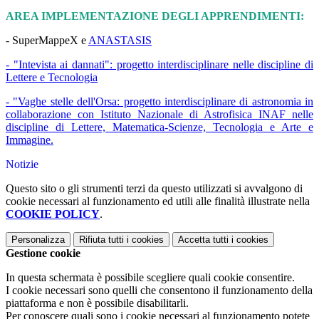
AREA IMPLEMENTAZIONE DEGLI APPRENDIMENTI:
- SuperMappeX e
ANASTASIS
- "Intevista ai dannati": progetto interdisciplinare nelle discipline di
Lettere e Tecnologia
- "Vaghe stelle dell'Orsa: progetto interdisciplinare di astronomia in
collaborazione con Istituto Nazionale di Astrofisica INAF nelle
discipline di Lettere, Matematica-Scienze, Tecnologia e Arte e
Immagine.
Notizie
Questo sito o gli strumenti terzi da questo utilizzati si avvalgono di
cookie necessari al funzionamento ed utili alle finalità illustrate nella
COOKIE POLICY
.
Personalizza
Rifiuta tutti
i cookies
Accetta tutti
i cookies
Gestione cookie
In questa schermata è possibile scegliere quali cookie consentire.
I cookie necessari sono quelli che consentono il funzionamento della
piattaforma e non è possibile disabilitarli.
Per conoscere quali sono i cookie necessari al funzionamento potete