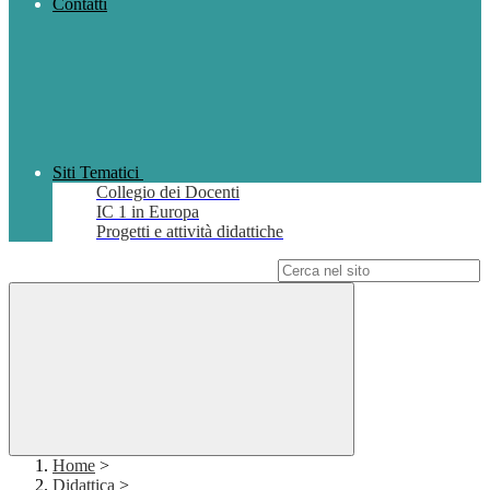
Contatti
Siti Tematici
Collegio dei Docenti
IC 1 in Europa
Progetti e attività didattiche
Campo di ricerca per le pagine del sito
Home
>
Didattica
>