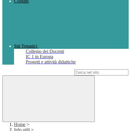
Contatti
Siti Tematici
Collegio dei Docenti
IC 1 in Europa
Progetti e attività didattiche
Campo di ricerca per le pagine del sito
Home
>
Info utili
>